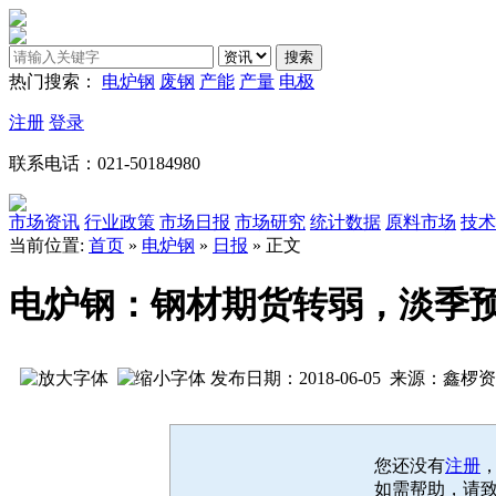
热门搜索：
电炉钢
废钢
产能
产量
电极
注册
登录
联系电话：021-50184980
市场资讯
行业政策
市场日报
市场研究
统计数据
原料市场
技术
当前位置:
首页
»
电炉钢
»
日报
» 正文
电炉钢：钢材期货转弱，淡季
发布日期：2018-06-05 来源：鑫
您还没有
注册
如需帮助，请