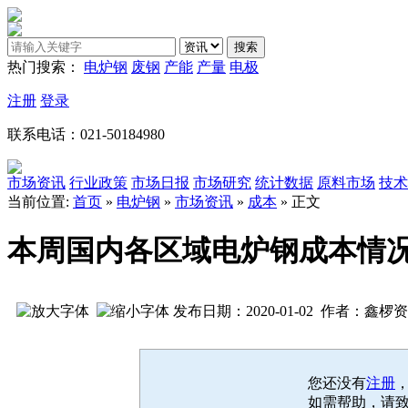
热门搜索：
电炉钢
废钢
产能
产量
电极
注册
登录
联系电话：021-50184980
市场资讯
行业政策
市场日报
市场研究
统计数据
原料市场
技术
当前位置:
首页
»
电炉钢
»
市场资讯
»
成本
» 正文
本周国内各区域电炉钢成本情况
发布日期：2020-01-02 作者：鑫椤
您还没有
注册
如需帮助，请