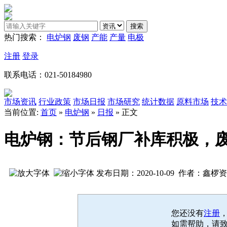
热门搜索：
电炉钢
废钢
产能
产量
电极
注册
登录
联系电话：021-50184980
市场资讯
行业政策
市场日报
市场研究
统计数据
原料市场
技术
当前位置:
首页
»
电炉钢
»
日报
» 正文
电炉钢：节后钢厂补库积极，
发布日期：2020-10-09 作者：鑫椤
您还没有
注册
如需帮助，请