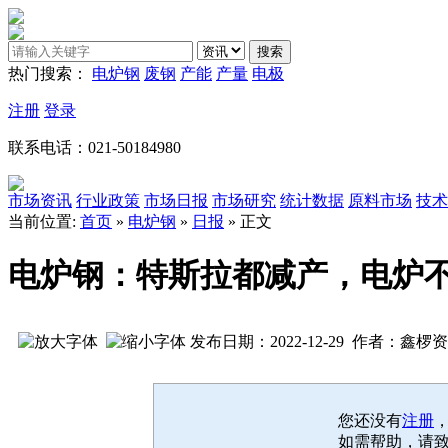
热门搜索：
电炉钢
废钢
产能
产量
电极
注册
登录
联系电话：021-50184980
市场资讯
行业政策
市场日报
市场研究
统计数据
原料市场
技术
当前位置:
首页
»
电炉钢
»
日报
» 正文
电炉钢：特斯拉都减产，电炉
发布日期：2022-12-29 作者：鑫椤
您还没有
注册
如需帮助，请