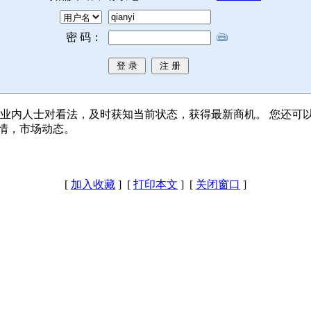
密 码：
业内人士对看法，及时获知当前状态，获得最新商机。 您还可
情，市场动态。
[
加入收藏
] [
打印本文
] [
关闭窗口
]