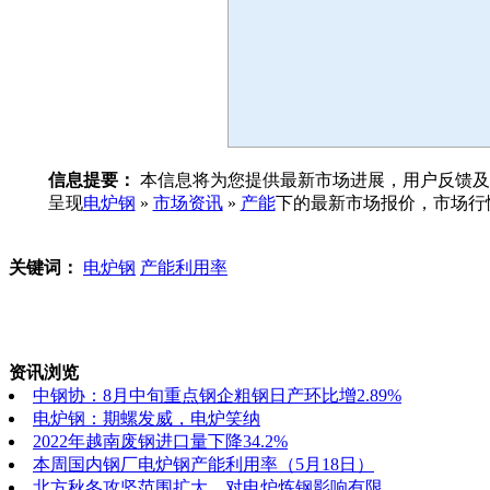
信息提要：
本信息将为您提供最新市场进展，用户反馈及
呈现
电炉钢
»
市场资讯
»
产能
下的最新市场报价，市场行
关键词：
电炉钢
产能利用率
资讯浏览
中钢协：8月中旬重点钢企粗钢日产环比增2.89%
电炉钢：期螺发威，电炉笑纳
2022年越南废钢进口量下降34.2%
本周国内钢厂电炉钢产能利用率（5月18日）
北方秋冬攻坚范围扩大，对电炉炼钢影响有限