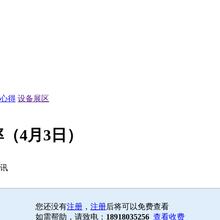
心得
设备展区
（4月3日）
资讯
您还没有
注册
，
注册
后将可以免费查看
如需帮助，请致电：
18918035256
查看收费