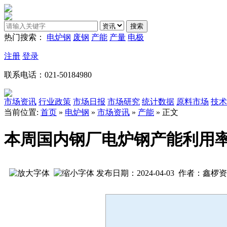
热门搜索：
电炉钢
废钢
产能
产量
电极
注册
登录
联系电话：021-50184980
市场资讯
行业政策
市场日报
市场研究
统计数据
原料市场
技术
当前位置:
首页
»
电炉钢
»
市场资讯
»
产能
» 正文
本周国内钢厂电炉钢产能利用率
发布日期：2024-04-03 作者：鑫椤