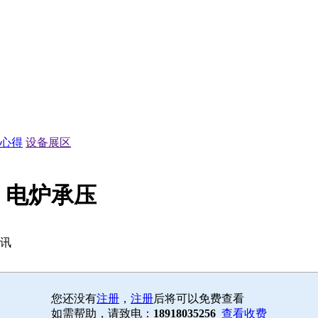
心得
设备展区
，电炉承压
资讯
您还没有
注册
，
注册
后将可以免费查看
如需帮助，请致电：
18918035256
查看收费