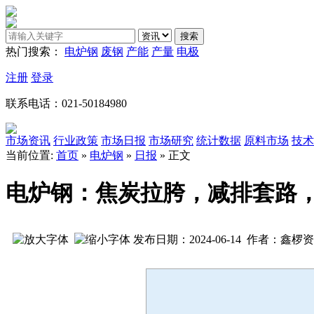
热门搜索：
电炉钢
废钢
产能
产量
电极
注册
登录
联系电话：021-50184980
市场资讯
行业政策
市场日报
市场研究
统计数据
原料市场
技术
当前位置:
首页
»
电炉钢
»
日报
» 正文
电炉钢：焦炭拉胯，减排套路
发布日期：2024-06-14 作者：鑫椤