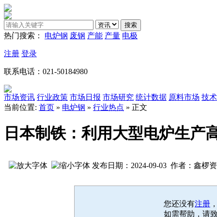
热门搜索：
电炉钢
废钢
产能
产量
电极
注册
登录
联系电话：021-50184980
市场资讯
行业政策
市场日报
市场研究
统计数据
原料市场
技术
当前位置:
首页
»
电炉钢
»
行业热点
» 正文
日本制铁：利用大型电炉生产
发布日期：2024-09-03 作者：鑫椤
您还没有
注册
如需帮助，请