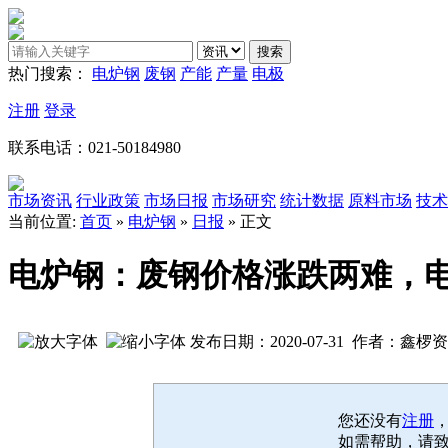
热门搜索：
电炉钢
废钢
产能
产量
电极
注册
登录
联系电话：021-50184980
市场资讯
行业政策
市场日报
市场研究
统计数据
原料市场
技术
当前位置:
首页
»
电炉钢
»
日报
» 正文
电炉钢：废钢价格涨跌两难，
发布日期：2020-07-31 作者：鑫椤
您还没有
注册
如需帮助，请